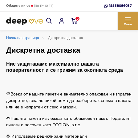
15558086037
Обадете ни се
(Пн-Пт 10-17)
0
Меню
Начална страница
Дискретна доставка
Дискретна доставка
Ние защитаваме максимално вашата
поверителност и се грижим за околната среда
💚Всеки от нашите пакети е внимателно опакован и изпратен
дискретно, така че никой няма да разбере какво има в пакета
или че е изпратен от секс магазин.
🌱Нашите пакети изглеждат като обикновен пакет. Подателят
винаги е посочен като FOTION, s.r.o.
♻️ Използваме рециклирани материали