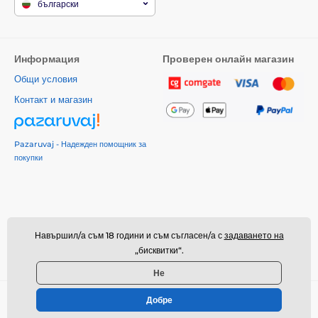
български
Информация
Проверен онлайн магазин
Общи условия
Контакт и магазин
Pazaruvaj - Надежден помощник за
покупки
Навършил/а съм 18 години и съм съгласен/а с
задаването на
„бисквитки“.
Не
Добре
© 2026 www.deeplove.bg ⦁ Техническо решение
SIMPLIA.cz