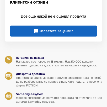
Клиентски отзиви
глезени.
Без врязване в дланта:
Широката ръкохватка гарантира
удобен захват за водача, дори когато партньорът се
Все още никой не е оценил продукта
дърпа здраво.
Горещ дизайн:
Черно-червеното изпълнение идеално се
Изпратете рецензия
съчетава с останалите еротични аксесоари от тази
колекция.
Спецификации и параметри:
Материал:
Външна страна: 100% естествена говежда
15 години на пазара
кожа / Карабинер: издръжлив метал (никелирана
На пазара сме повече от 15 години. Над 50 000 доволни
стомана)
клиенти годишно са доказателство за нашата надеждност.
Дължина :
120 см
Дискретна доставка
Пратката винаги се доставя напълно дискретно, така че никой
да не разбере какво се намира в нея. Като подател е посочена
Страна на произход:
Чешка република (Произведено в
фирма FOTION.
ЧР)
Sameday easybox
Цвят:
Черен с червени шевове и детайли
Можете дискретно да получите поръчката си от избран от Вас
автомат Sameday easybox.
Употреба:
Предназначено за закрепване към нашийници,