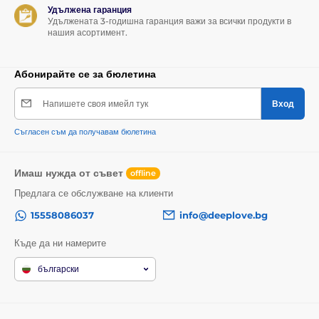
белезници и други BDSM принадлежности
Удължена гаранция
Удължената 3-годишна гаранция важи за всички продукти в
Марка:
LOVEO
нашия асортимент.
Продуктът е класифициран в категории
Абонирайте се за бюлетина
Еджплей
Бондаж
Зоо игри
Напишете своя имейл тук
Вход
БДСМ
BDSM аксесоари
Нашийници
Съгласен съм да получавам бюлетина
Имаш нужда от съвет
offline
Предлага се обслужване на клиенти
15558086037
info@deeplove.bg
Къде да ни намерите
български