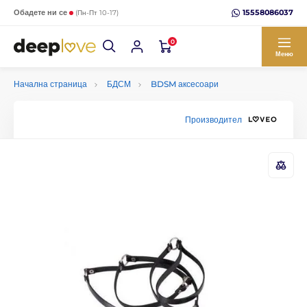
15558086037
Обадете ни се
(Пн-Пт 10-17)
0
Меню
Начална страница
БДСМ
BDSM аксесоари
Производител