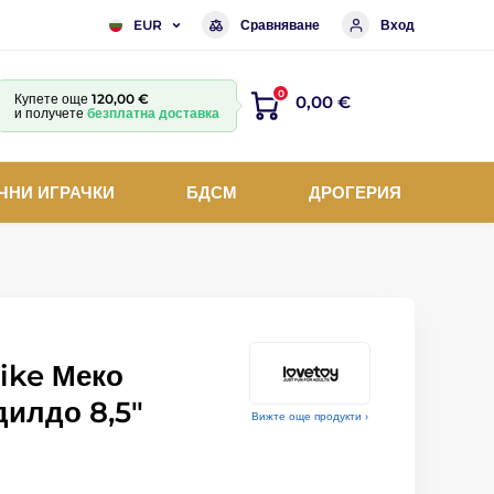
Сравняване
Вход
EUR
0
Купете още
120,00 €
0,00 €
и получете
безплатна доставка
ЧНИ ИГРАЧКИ
БДСМ
ДРОГЕРИЯ
ike Меко
дилдо 8,5"
Вижте още продукти ›