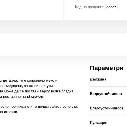
Код на продукта:
P22272
Параметри
Дължина
 детайла. То е копринено меко и
о създадено, за да ви осигури
за
може да се постави върху всяка гладка
Водоустойчивост
за поставяне на
strap-on
.
есно проникване и го почиствайте лесно със
Влагоустойчивост
а играчки.
Пулсация