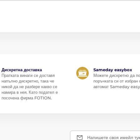
Дискретна доставка
Sameday easybox
Пратката винаги се доставя
Можете дискретно да п
напълно дискретно, така че
поръчката си от избран 
никой да не разбере какво се
автомат Sameday easy
намира в нея. Като подател е
посочена фирма FOTION.
Напишете своя имейл ту