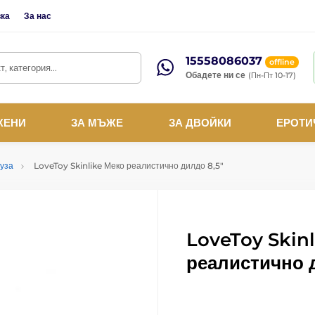
вка
За нас
15558086037
offline
, категория...
Обадете ни се
(Пн-Пт 10-17)
ЖЕНИ
ЗА МЪЖЕ
ЗА ДВОЙКИ
ЕРОТИ
дуза
LoveToy Skinlike Меко реалистично дилдо 8,5"
LoveToy Skinl
реалистично 