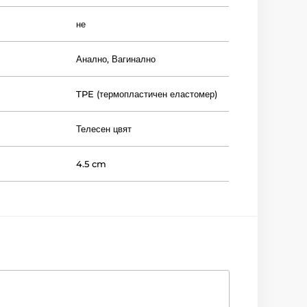
не
Анално
,
Вагинално
TPE (термопластичен еластомер)
Телесен цвят
4.5 cm