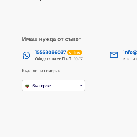
Имаш нужда от съвет
15558086037
info@
offline
Обадете ни се
Пн-Пт 10-17
или пи
Къде да ни намерите
български