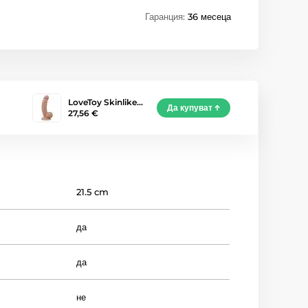
Гаранция:
36 месеца
LoveToy Skinlike…
Да купуват
27,56 €
21.5 cm
да
да
не