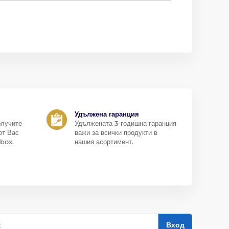
Удължена гаранция
олучите
Удължената 3-годишна гаранция
от Вас
важи за всички продукти в
box.
нашия асортимент.
к
Вход