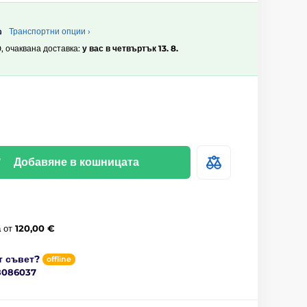
Транспортни опции ›
0, очаквана доставка:
у вас в четвъртък 13. 8.
Добавяне в кошницата
а
от
120,00 €
т съвет?
offline
8086037