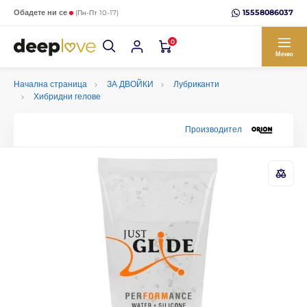
15558086037
Обадете ни се
(Пн-Пт 10-17)
0
Меню
Начална страница
ЗА ДВОЙКИ
Лубриканти
Хибридни гелове
Производител