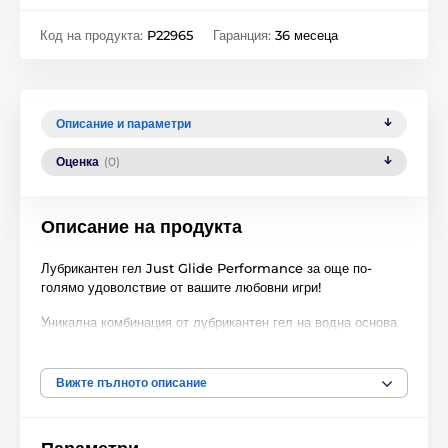
Код на продукта:
P22965
Гаранция:
36 месеца
Описание и параметри
Оценка
(0)
Описание на продукта
Лубрикантен гел Just Glide Performance за още по-
голямо удоволствие от вашите любовни игри!
Уникална комбинация от лубрикантен гел на водна основа
с добавен силикон – за още по-голяма нежност и плъзгане.
Комбинираната формула оставя кожата ви приятно мека и
Вижте пълното описание
гладка.
Сред другите предимства на този продукт са: