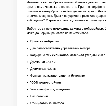
Изпъкнала вълнообразна линия обрамчва двете страни
връх е само черешката на тортата. Приятно кадифено 
силикон – най-добрият и най-модерен материал. Два 
огромна мощност. Държи се удобно в ръка благодаре
вибрациите? Мъркат по цялата дължина и с помощта н
Вибраторът не е подходящ за хора с пейсмейкър.
В
може да наруши работата на пейсмейкъра.
Приятни вибрации
Два
самостоятелно
управлявани мотора
Кадифено мек
силиконов материал
(медицински с
Дължина:
22,1 см
Диаметър:
4,5 см
Функция за
заключване на бутоните
100% водоустойчив
Уникална форма,
по-дълъг
Без батерии
Стимулатор за клитора