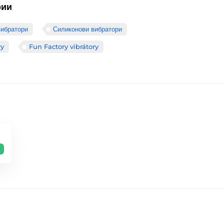
рии
ибратори
Силиконови вибратори
ry
Fun Factory vibrátory