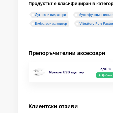
Продуктът е класифициран в катего
Луксозни вибратори
Мултифункционални в
Вибратори за клитор
Vibrátory Fun Facto
Препоръчителни аксесоари
3,96 €
Мрежов USB адаптер
Добави
Клиентски отзиви