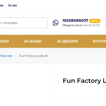
вка
За нас
15558086037
offline
, категория...
Обадете ни се
(Пн-Пт 10-17)
ЖЕНИ
ЗА МЪЖЕ
ЗА ДВОЙКИ
ЕРОТИ
вибратори
Fun Factory Lady Bi
Fun Factory 