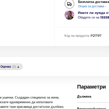
Безплатна доставк
Опции за доставка ›
Имате ли нужда о
Обадете се на
1555
Код на продукта:
P21797
Оценка
(0)
Параметри
Дължина
и ушички. Създаден специално за жени,
 искате едновременно да използвате
тавите тази красавица достатъчно дълбоко.
Влагоустойчивост