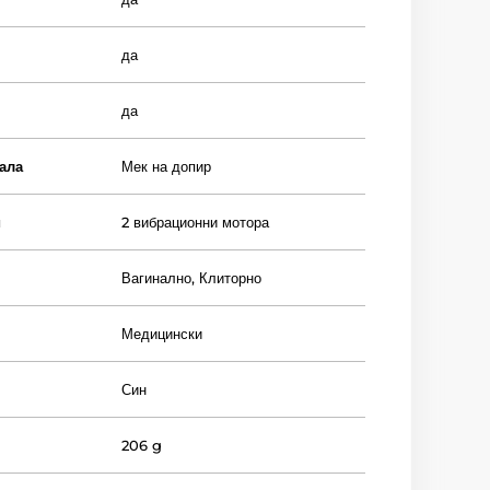
да
да
ала
Мек на допир
и
2 вибрационни мотора
Вагинално
,
Клиторно
Медицински
Син
206 g