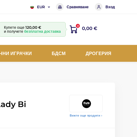
Сравняване
Вход
EUR
0
Купете още
120,00 €
0,00 €
и получете
безплатна доставка
ЧНИ ИГРАЧКИ
БДСМ
ДРОГЕРИЯ
Lady Bi
Вижте още продукти ›