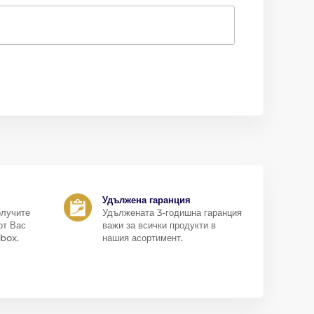
Удължена гаранция
олучите
Удължената 3-годишна гаранция
от Вас
важи за всички продукти в
box.
нашия асортимент.