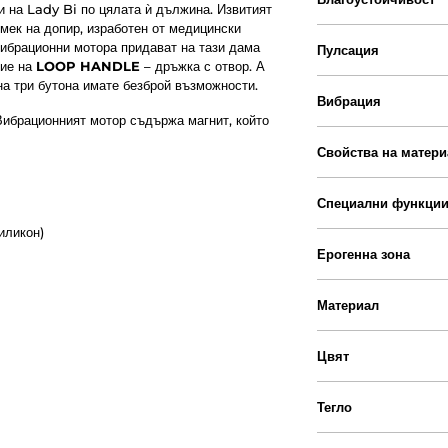
 на Lady Bi по цялата ѝ дължина. Извитият
мек на допир, изработен от медицински
вибрационни мотора придават на тази дама
Пулсация
ние на
LOOP HANDLE
– дръжка с отвор. А
а три бутона имате безброй възможности.
Вибрация
ибрационният мотор съдържа магнит, който
Свойства на матери
Специални функци
иликон)
Ерогенна зона
Материал
Цвят
Тегло