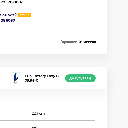
а
от
120,00 €
т съвет?
offline
8086037
Гаранция:
36 месеца
Fun Factory Lady Bi
Да купуват
79,96 €
22.1 cm
да