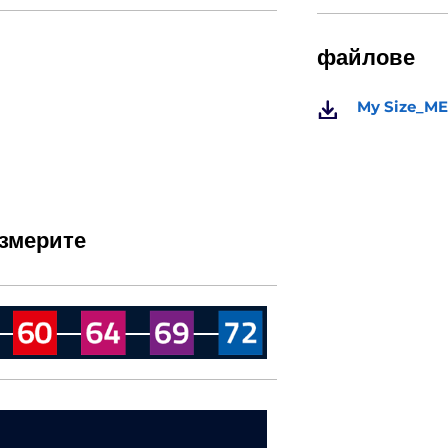
файлове
My Size_M
азмерите