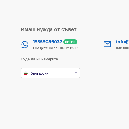
Имаш нужда от съвет
15558086037
info@
online
Обадете ни се
Пн-Пт 10-17
или пи
Къде да ни намерите
български