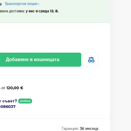
Транспортни опции ›
квана доставка:
у вас в сряда 12. 8.
Добавяне в кошницата
а
от
120,00 €
т съвет?
online
8086037
Гаранция:
36 месеца