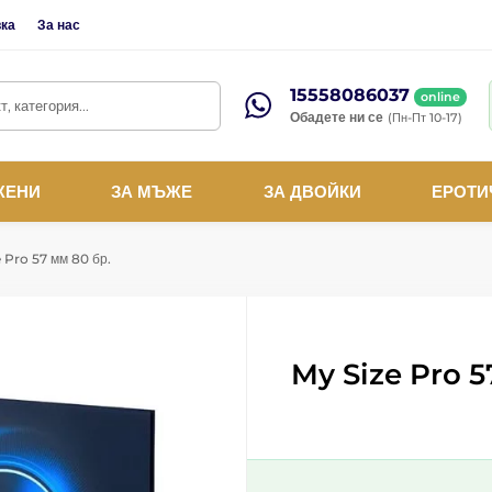
вка
За нас
15558086037
online
, категория...
Обадете ни се
(Пн-Пт 10-17)
ЖЕНИ
ЗА МЪЖЕ
ЗА ДВОЙКИ
ЕРОТИ
 Pro 57 мм 80 бр.
My Size Pro 5