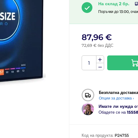
На склад 2 бр.
Поръчки до 13:00, оча
87,96 €
72,69 € без ДДС
Безплатна доставк
Опции за доставка ›
Имате ли нужда о
Обадете се на
1555
Код на продукта:
P24755