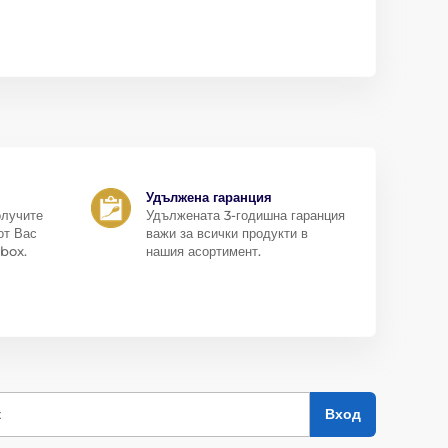
Удължена гаранция
олучите
Удължената 3-годишна гаранция
от Вас
важи за всички продукти в
box.
нашия асортимент.
к
Вход