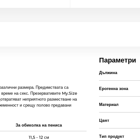
Параметри
Дължина
 различни размера. Предимствата са
Ерогенна зона
 време на секс. Презервативите My.Size
дотвратяват неприятното разместване на
Материал
ременност и срещу полово предавани
Цвят
За обиколка на пениса
Тип продукт
11,5 - 12 см