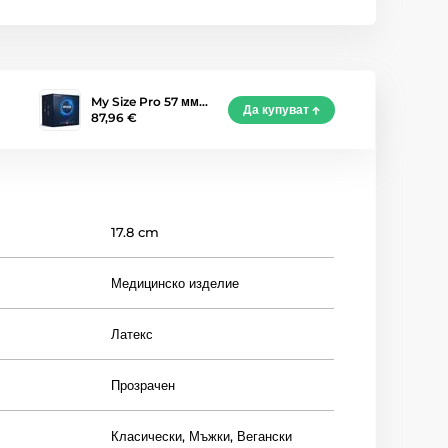
My Size Pro 57 мм…
Да купуват
87,96 €
17.8 cm
Медицинско изделие
Латекс
Прозрачен
Класически
,
Мъжки
,
Вегански