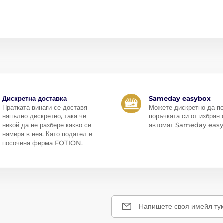
Дискретна доставка
Sameday easybox
Пратката винаги се доставя
Можете дискретно да п
напълно дискретно, така че
поръчката си от избран 
никой да не разбере какво се
автомат Sameday easy
намира в нея. Като подател е
посочена фирма FOTION.
Напишете своя имейл ту