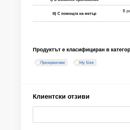
В р
II) С помощта на метър
Продуктът е класифициран в катего
Презервативи
My Size
Клиентски отзиви