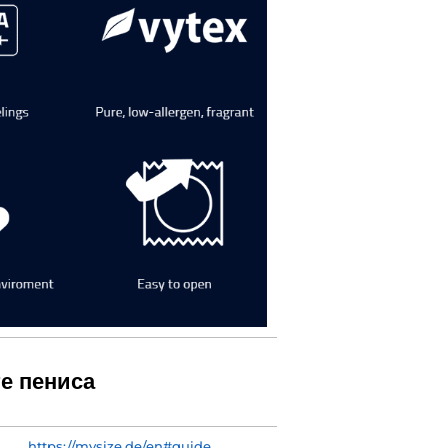
те пениса
https://mysize.de/en#guide